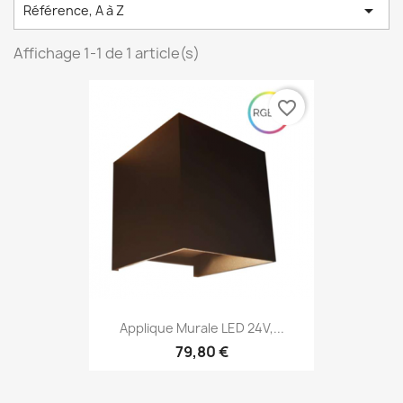

Référence, A à Z
Affichage 1-1 de 1 article(s)
favorite_border
Applique Murale LED 24V,...
79,80 €