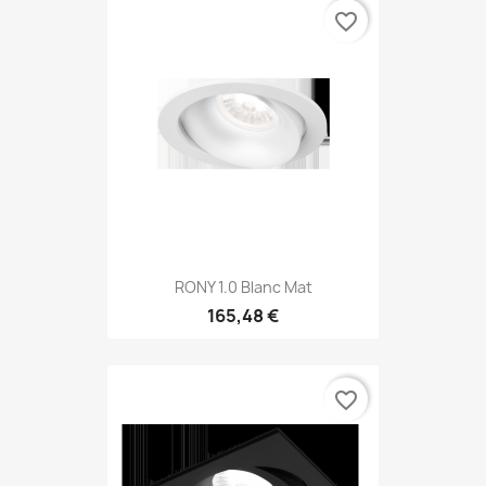
favorite_border
RONY 1.0 Blanc Mat
165,48 €
favorite_border