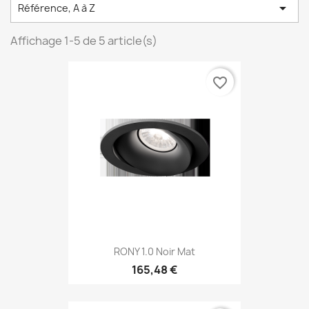

Référence, A à Z
Affichage 1-5 de 5 article(s)
favorite_border
RONY 1.0 Noir Mat
165,48 €